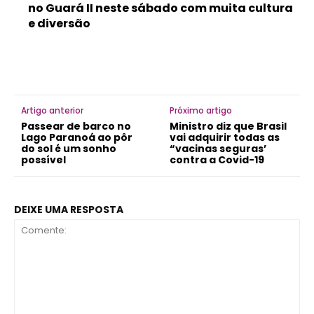
no Guará II neste sábado com muita cultura
e diversão
Artigo anterior
Próximo artigo
Passear de barco no
Ministro diz que Brasil
Lago Paranoá ao pôr
vai adquirir todas as
do sol é um sonho
“vacinas seguras’
possível
contra a Covid-19
DEIXE UMA RESPOSTA