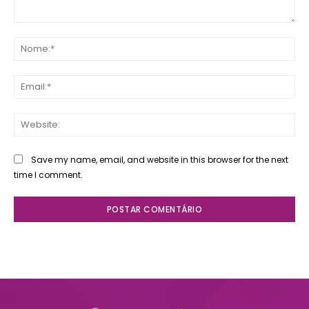
Comente:
No
Ema
Web
Save my name, email, and website in this browser for the next
time I comment.