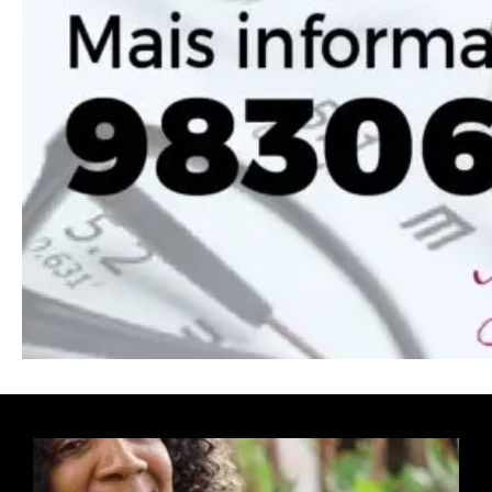
Donec quis est ac felis
Orci varius natoque dolor
Pro
Full member access:
Etiam est nibh, lobortis sit
Praesent euismod ac
Ut mollis pellentesque tortor
Nullam eu erat condimentum
Donec quis est ac felis
Orci varius natoque dolor