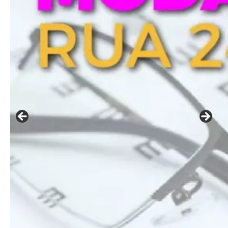
━ pricing plans
Free
Included for free:
Etiam est nibh, lobortis sit
Praesent euismod ac
Ut mollis pellentesque tortor
Nullam eu erat condimentum