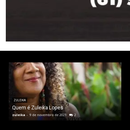
Pro
Full member access:
Etiam est nibh, lobortis sit
Praesent euismod ac
Ut mollis pellentesque tortor
Nullam eu erat condimentum
Donec quis est ac felis
Orci varius natoque dolor
ZULEIKA
Quem é Zuleika Lopes
zuleika
-
9 de novembro de 2023
2