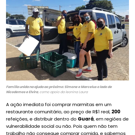
Família unida na ajuda ao próximo: Simone e Marcelus o lado de
Nicodemos e Elvira
, como apoio da leonina Laura
A ação imediata foi comprar marmitas em um
restaurante comunitário, ao preço de R$1 real,
200
refeições, e distribuir dentro do
Guará
, em regiões de
vulnerabilidade social ou não. Pois quem não tem
trabalho não consegue comprar comida, e sabemos