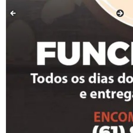
━ pricing plans
Free
Included for free:
Etiam est nibh, lobortis sit
Praesent euismod ac
Ut mollis pellentesque tortor
Nullam eu erat condimentum
Donec quis est ac felis
Orci varius natoque dolor