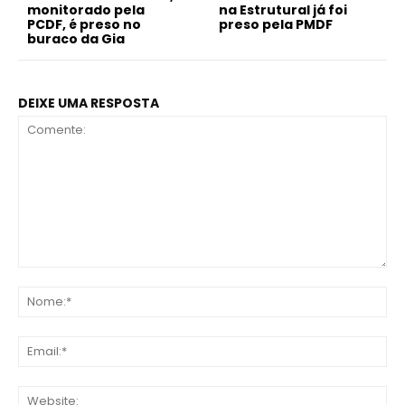
monitorado pela
na Estrutural já foi
PCDF, é preso no
preso pela PMDF
buraco da Gia
DEIXE UMA RESPOSTA
Comente:
No
Ema
Web