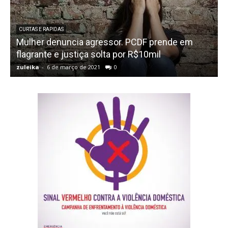
CURTAS E RAPIDAS
Mulher denuncia agressor. PCDF prende em
flagrante e justiça solta por R$10mil
zuleika
-
6 de março de 2021
0
z