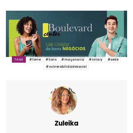
TAGS
#fome
#lions
#maçonaria
#rotary
#sede
#vulnerabilidadesocial
Zuleika