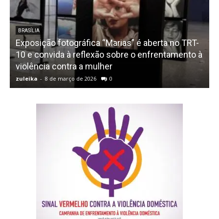
BRASÍLIA
Exposição fotográfica “Marias” é aberta no TRT-
10 e convida à reflexão sobre o enfrentamento à
violência contra a mulher
zuleika
-
8 de março de 2026
0
z