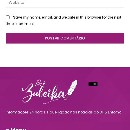
Web
Save my name, email, and website in this browser for the next
time I comment.
Informações 24 horas. Fique ligado nas notícias do DF & Entorno
━ Menu