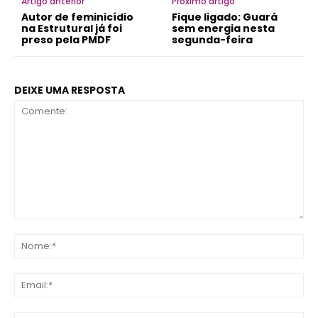
Artigo anterior
Próximo artigo
Autor de feminicídio
Fique ligado: Guará
na Estrutural já foi
sem energia nesta
preso pela PMDF
segunda-feira
DEIXE UMA RESPOSTA
Comente:
No
Ema