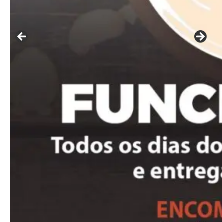
━ pricing plans
Free