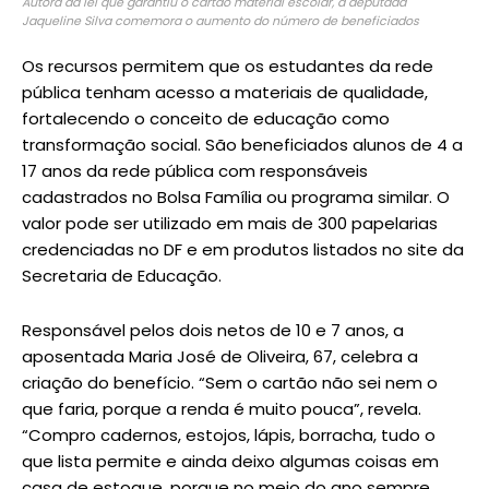
Autora da lei que garantiu o cartão material escolar, a deputada
Jaqueline Silva comemora o aumento do número de beneficiados
Os recursos permitem que os estudantes da rede
pública tenham acesso a materiais de qualidade,
fortalecendo o conceito de educação como
transformação social. São beneficiados alunos de 4 a
17 anos da rede pública com responsáveis
cadastrados no Bolsa Família ou programa similar. O
valor pode ser utilizado em mais de 300 papelarias
credenciadas no DF e em produtos listados no site da
Secretaria de Educação.
Responsável pelos dois netos de 10 e 7 anos, a
aposentada Maria José de Oliveira, 67, celebra a
criação do benefício. “Sem o cartão não sei nem o
que faria, porque a renda é muito pouca”, revela.
“Compro cadernos, estojos, lápis, borracha, tudo o
que lista permite e ainda deixo algumas coisas em
casa de estoque, porque no meio do ano sempre