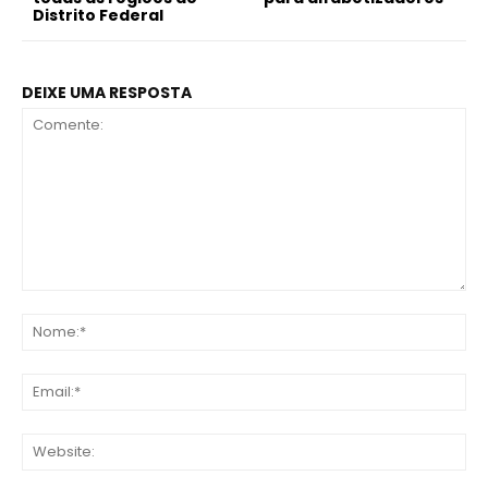
Distrito Federal
DEIXE UMA RESPOSTA
Comente:
No
Ema
Web