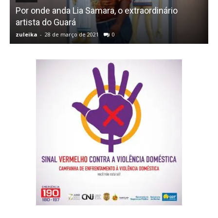
Por onde anda Lia Samara, o extraordinário
artista do Guará
t
zuleika
-
28 de março de 2021
0
z