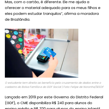
Mas, com o cartão, é diferente. Ele me ajuda a
oferecer o material adequado para os meus filhos e
eles podem estudar tranquilos”, afirma a moradora
de Brazlândia.
O estudante tem direito ao benefício pelo cruzamento de dados entre o
cadastro do Bolsa Família e do GDF Social | Foto: Felipe de Noronha/SEEDF
Lançado em 2019 por este Governo do Distrito Federal
(GDF), o CME disponibiliza R$ 240 para alunos do
ensino médio e R$ 320 para alunos do ensino infantil,