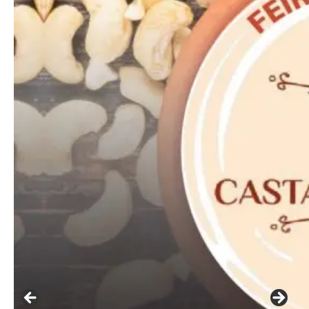
Etiam est nibh, lobortis sit
Praesent euismod ac
Ut mollis pellentesque tortor
Nullam eu erat condimentum
Donec quis est ac felis
Orci varius natoque dolor
Pro
Full member access:
Etiam est nibh, lobortis sit
Praesent euismod ac
Ut mollis pellentesque tortor
Nullam eu erat condimentum