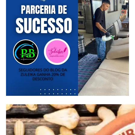
━ pricing plans
Free
Included for free: