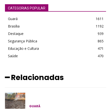
CATEGORIAS POPULAR
Guará
1611
Brasília
1192
Destaque
939
Segurança Pública
865
Educação e Cultura
471
Saúde
470
━ Relacionadas
GUARÁ