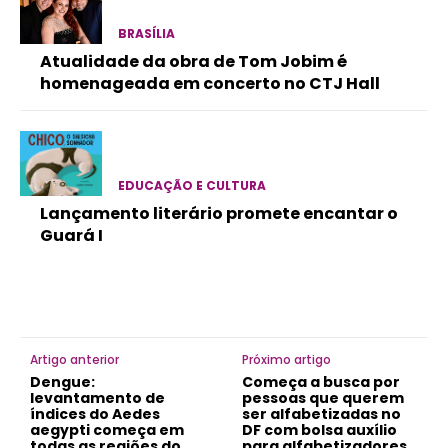
BRASÍLIA
Atualidade da obra de Tom Jobim é
homenageada em concerto no CTJ Hall
EDUCAÇÃO E CULTURA
Lançamento literário promete encantar o
Guará I
Artigo anterior
Próximo artigo
Dengue:
Começa a busca por
levantamento de
pessoas que querem
índices do Aedes
ser alfabetizadas no
aegypti começa em
DF com bolsa auxílio
todas as regiões do
para alfabetizadores