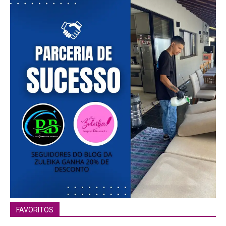
━ pricing plans
Free
Included for free:
Etiam est nibh, lobortis sit
Praesent euismod ac
FAVORITOS
Ut mollis pellentesque tortor
Nullam eu erat condimentum