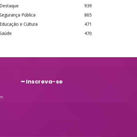
Destaque
939
Segurança Pública
865
Educação e Cultura
471
Saúde
470
━ Inscreva-se
am