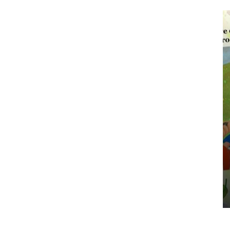
━ pricing plans
Pro
Full member access:
Etiam est nibh, lobortis sit
it
Praesent euismod ac
Ut mollis pellentesque tortor
ortor
Nullam eu erat condimentum
ntum
Donec quis est ac felis
Orci varius natoque dolor
r