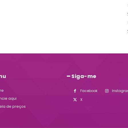
nu
━ Siga-me
re
Facebook
Instagr
ncie aqui
X
ela de preços