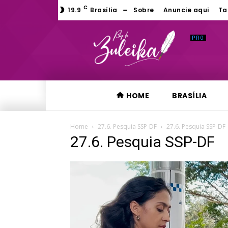
C
19.9
Brasília
Sobre
Anuncie aqui
Ta
HOME
BRASÍLIA
Home
27.6. Pesquia SSP-DF
27.6. Pesquia SSP-DF
27.6. Pesquia SSP-DF