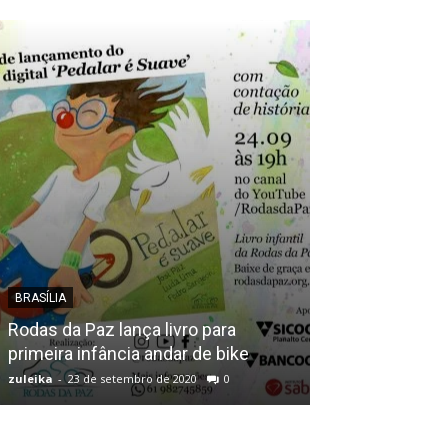
BRASÍLIA
GUARÁ
Rodas da Paz lança livro para
Gabriel Dionisi
primeira infância andar de bike
do Guará, lança
zuleika
-
23 de setembro de 2020
0
zuleika
-
20 de mar