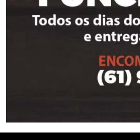
Ut mollis pellentesque tortor
Nullam eu erat condimentum
Donec quis est ac felis
Orci varius natoque dolor
Pro
Full member access:
Etiam est nibh, lobortis sit
Praesent euismod ac
Ut mollis pellentesque tortor
Nullam eu erat condimentum
Donec quis est ac felis
Orci varius natoque dolor