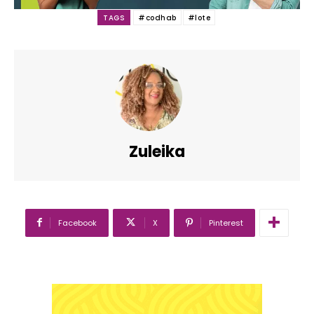
TAGS
#codhab
#lote
Zuleika
Facebook
X
Pinterest