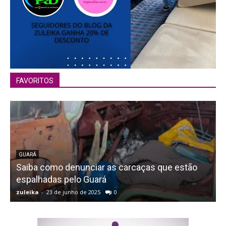
FAVORITOS
GUARÁ
Saiba como denunciar as carcaças que estão
espalhadas pelo Guará
zuleika
-
23 de junho de 2025
0
z