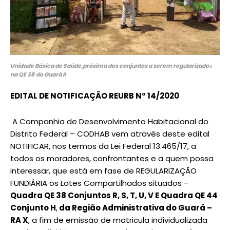
Unidade Básica de Saúde,próxima dos conjuntos a serem regularizado
s
na QE 38
do Guará II
EDITAL DE NOTIFICAÇÃO REURB N° 14/2020
A Companhia de Desenvolvimento Habitacional do
Distrito Federal – CODHAB vem através deste edital
NOTIFICAR, nos termos da Lei Federal 13.465/17, a
todos os moradores, confrontantes e a quem possa
interessar, que está em fase de REGULARIZAÇÃO
FUNDIÁRIA os Lotes Compartilhados situados –
Quadra QE 38 Conjuntos R, S, T, U, V E Quadra QE 44
Conjunto H
,
da Região Administrativa do Guará –
RA X
, a fim de emissão de matricula individualizada