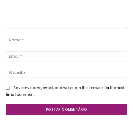
Comente:
No
Ema
Web
Save my name, email, and website in this browser for the next
time I comment.