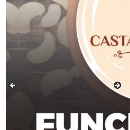
━ pricing plans
Free
Included for free:
Etiam est nibh, lobortis sit
Praesent euismod ac