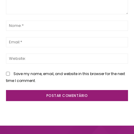
Comente:
No
Ema
Web
Save my name, email, and website in this browser for the next
time I comment.