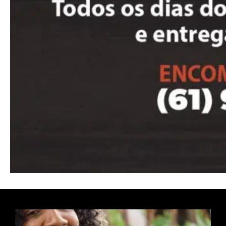
━ pricing plans
Free
Included for free:
Etiam est nibh, lobortis sit
Praesent euismod ac
Ut mollis pellentesque tortor