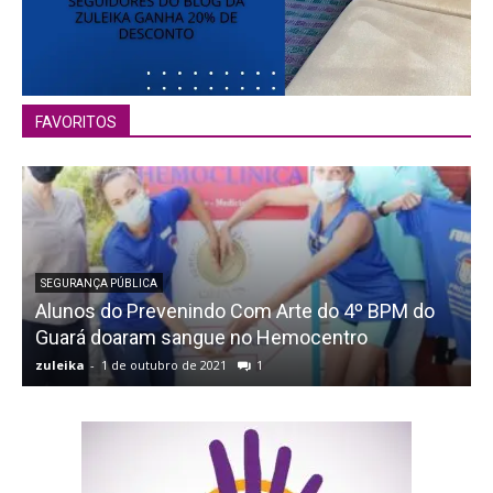
FAVORITOS
SEGURANÇA PÚBLICA
Alunos do Prevenindo Com Arte do 4º BPM do
Guará doaram sangue no Hemocentro
zuleika
-
1 de outubro de 2021
1
z