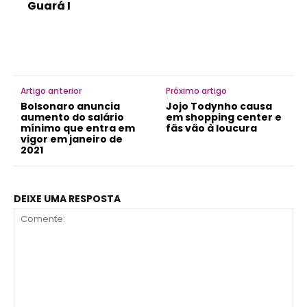
Guará I
Artigo anterior
Próximo artigo
Bolsonaro anuncia
Jojo Todynho causa
aumento do salário
em shopping center e
mínimo que entra em
fãs vão à loucura
vigor em janeiro de
2021
DEIXE UMA RESPOSTA