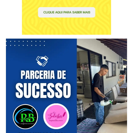
━ pricing plans
Free
Included for free:
Etiam est nibh, lobortis sit
Praesent euismod ac
Ut mollis pellentesque tortor
Nullam eu erat condimentum