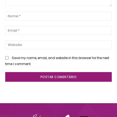
Comente:
No
Ema
Web
Save my name, email, and website in this browser for the next
time I comment.