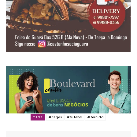
TAGS
#cegos
#futebol
#torcida