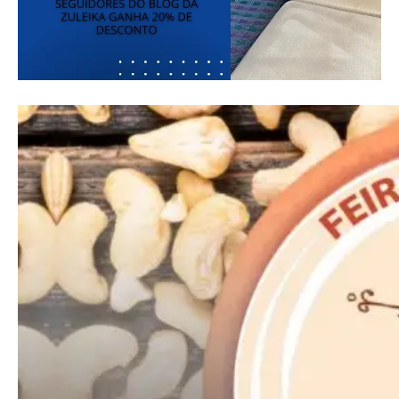
Donec quis est ac felis
Orci varius natoque dolor
Pro
Full member access:
Etiam est nibh, lobortis sit
Praesent euismod ac
Ut mollis pellentesque tortor
Nullam eu erat condimentum
Donec quis est ac felis
Orci varius natoque dolor