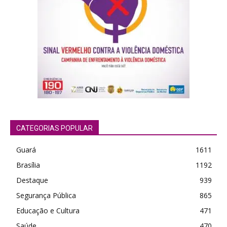
CATEGORIAS POPULAR
Guará
1611
Brasília
1192
Destaque
939
Segurança Pública
865
Educação e Cultura
471
Saúde
470