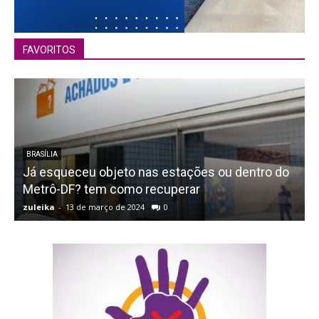
FAVORITOS
BRASÍLIA
Já esqueceu objeto nas estações ou dentro do
Metrô-DF? tem como recuperar
a
zuleika
-
13 de março de 2024
0
z