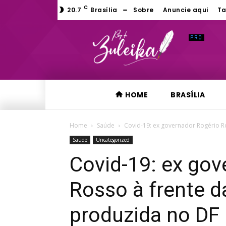
C
20.7
Brasília
Sobre
Anuncie aqui
Ta
HOME
BRASÍLIA
Home
Saúde
Covid-19: ex governador Rogério Ro
Saúde
Uncategorized
Covid-19: ex gov
Rosso à frente d
produzida no DF