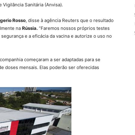
igilância Sanitária (Anvisa).
gerio Rosso
, disse à agência Reuters que o resultado
palmente na
Rússia.
“Faremos nossos próprios testes
 segurança e a eficácia da vacina e autorize o uso no
━ pricing plans
a companhia começaram a ser adaptadas para se
de doses mensais. Elas poderão ser oferecidas
Pro
Full member access: