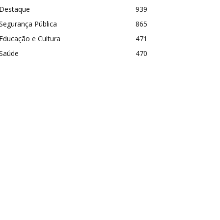
Destaque
939
Segurança Pública
865
Educação e Cultura
471
Saúde
470