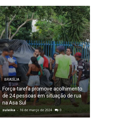
BRASÍLIA
HUMANIDADES
Força-tarefa promove acolhimento
de 24 pessoas em situação de rua
Idosa de 101 a
na Asa Sul
para comprar v
zuleika
-
16 de março de 2024
0
zuleika
-
14 de feve