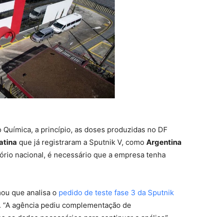
Etiam est nibh, lobortis sit
it
Praesent euismod ac
Ut mollis pellentesque tortor
ortor
Nullam eu erat condimentum
ntum
Donec quis est ac felis
Orci varius natoque dolor
r
o Química, a princípio, as doses produzidas no DF
atina
que já registraram a Sputnik V, como
Argentina
itório nacional, é necessário que a empresa tenha
mou que analisa o
pedido de teste fase 3 da Sputnik
. “A agência pediu complementação de