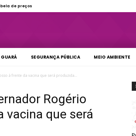
bela de preços
GUARÁ
SEGURANÇA PÚBLICA
MEIO AMBIENTE
sso à frente da vacina que será produzida...
ernador Rogério
a vacina que será
P