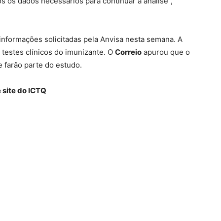
 os dados necessários para continuar a análise”,
informações solicitadas pela Anvisa nesta semana. A
s testes clínicos do imunizante. O
Correio
apurou que o
 farão parte do estudo.
 site do ICTQ