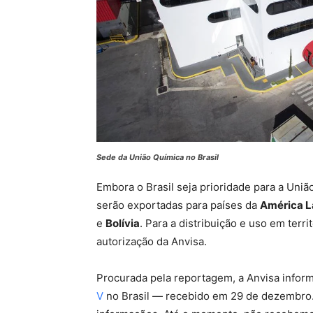
Included for free:
Etiam est nibh, lobortis s
Praesent euismod ac
Ut mollis pellentesque t
Nullam eu erat condime
Donec quis est ac felis
Orci varius natoque dolo
Sede da União Química no Brasil
Embora o Brasil seja prioridade para a Uniã
serão exportadas para países da
América L
e
Bolívia
. Para a distribuição e uso em terr
autorização da Anvisa.
Procurada pela reportagem, a Anvisa infor
V
no Brasil — recebido em 29 de dezembro