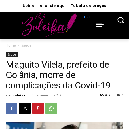
Sobre
Anuncie aqui
Tabela de preços
Home
Saúde
Saúde
Maguito Vilela, prefeito de
Goiânia, morre de
complicações da Covid-19
Por
zuleika
-
13 de janeiro de 2021
938
0