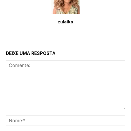
━ pricing plans
zuleika
Free
Included for free:
DEIXE UMA RESPOSTA
Etiam est nibh, lobortis sit
Praesent euismod ac
Ut mollis pellentesque tortor
Nullam eu erat condimentum
Donec quis est ac felis
Orci varius natoque dolor
Pro