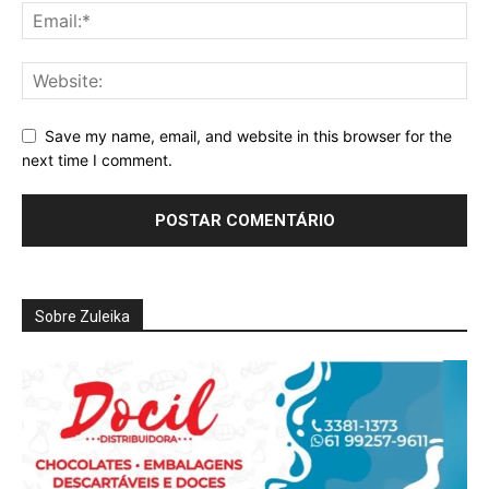
Full member access:
Etiam est nibh, lobortis sit
Praesent euismod ac
Save my name, email, and website in this browser for the
Ut mollis pellentesque tortor
next time I comment.
Nullam eu erat condimentum
Donec quis est ac felis
Orci varius natoque dolor
Sobre Zuleika