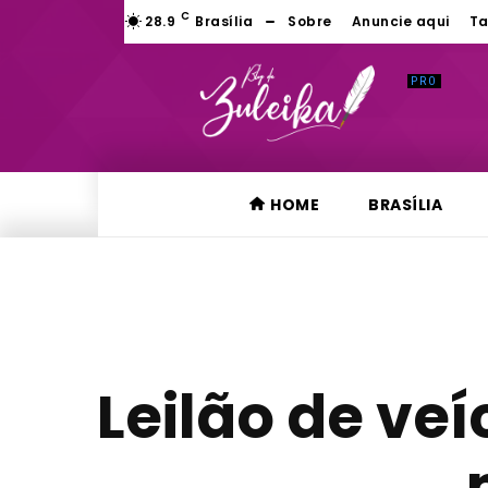
C
28.9
Brasília
Sobre
Anuncie aqui
Ta
HOME
BRASÍLIA
Leilão de ve