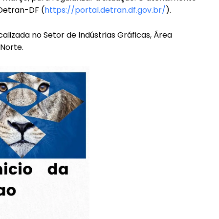
 Detran-DF (
https://portal.detran.df.gov.br/
).
calizada no Setor de Indústrias Gráficas, Área
 Norte.