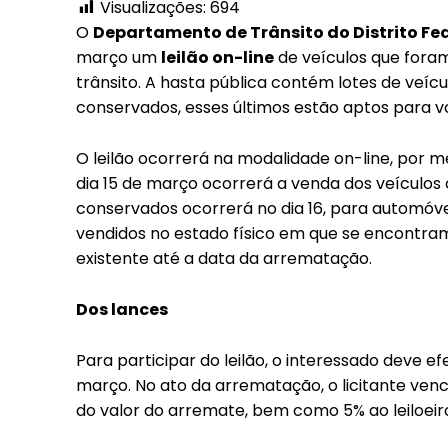
Visualizações:
694
O
Departamento de Trânsito do Distrito Fe
março um
leilão on-line
de veículos que foram
trânsito. A hasta pública contém lotes de veícu
conservados, esses últimos estão aptos para vo
O leilão ocorrerá na modalidade on-line, por mei
dia 15 de março ocorrerá a venda dos veículos c
conservados ocorrerá no dia 16, para automóvei
vendidos no estado físico em que se encontram
existente até a data da arrematação.
Dos lances
Para participar do leilão, o interessado deve efe
março. No ato da arrematação, o licitante ven
Free
do valor do arremate, bem como 5% ao leiloeiro