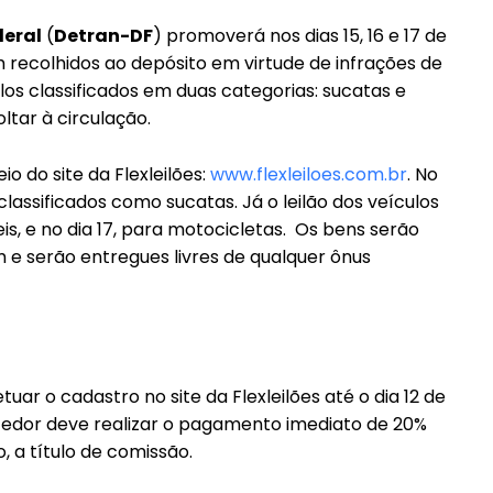
deral
(
Detran-DF
) promoverá nos dias 15, 16 e 17 de
 recolhidos ao depósito em virtude de infrações de
los classificados em duas categorias: sucatas e
ltar à circulação.
o do site da Flexleilões:
www.flexleiloes.com.br
. No
lassificados como sucatas. Já o leilão dos veículos
━ pricing plans
s, e no dia 17, para motocicletas. Os bens serão
 e serão entregues livres de qualquer ônus
tuar o cadastro no site da Flexleilões até o dia 12 de
Pro
cedor deve realizar o pagamento imediato de 20%
, a título de comissão.
Full member access: