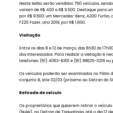
Included for free:
Neste leilão serão vendidos 760 veículos, send
variam de R$ 400 a R$ 9.500. Destaque para um
Etiam est nibh, lobortis s
por R$ 9.500; um Mercedes-Benz, A200 Turbo, a
Praesent euismod ac
FZ25 Fazer, ano 2019, por R$ 1.600.
Ut mollis pellentesque t
Nullam eu erat condime
Visitação
Donec quis est ac felis
Orci varius natoque dolo
Entre os dias 8 e 12 de março, das 8h30 às 17h
dos interessados. Para realizar a visitação é 
telefones: (61) 4063-8301 e (61) 99625-0219 ou 
Os veículos poderão ser examinados no Pátio da 
conjunto B, lote 02/03 (próximo ao Detran do SI
Retirada de veículo
Os proprietários que quiserem retirar o veícul
(Nulei), no Detran de Taguatinga, até o dia 12 