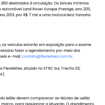
o 260 destinados à circulação. Os lances mínimos
Etiam est nibh, lobortis sit
 automóvel Land Rover Evoque Prestige, ano 2011,
it
no 2013, por R$ 7 mil; e uma motocicleta Yamaha
Praesent euismod ac
Ut mollis pellentesque tortor
ortor
Nullam eu erat condimentum
ntum
Donec quis est ac felis
Orci varius natoque dolor
r
30, os veículos estarão em exposição para o exame
necessário fazer o agendamento por meio dos
pelo e-mail:
contato@flexleiloes.com.br
.
Flexleilões, situado no STRC Sul, Trecho 02,
A).
o do leilão devem comparecer ao Núcleo de Leilão
de março, para regularizar a situação. O atendimento