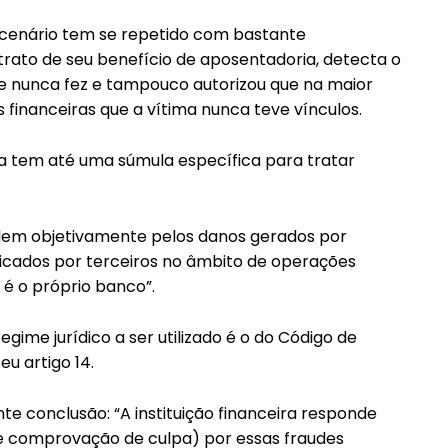
 cenário tem se repetido com bastante
Etiam est nibh, lobortis sit
it
trato de seu benefício de aposentadoria, detecta o
Praesent euismod ac
 nunca fez e tampouco autorizou que na maior
Ut mollis pellentesque tortor
ortor
 financeiras que a vítima nunca teve vínculos.
Nullam eu erat condimentum
ntum
Donec quis est ac felis
ça tem até uma súmula específica para tratar
Orci varius natoque dolor
r
ondem objetivamente pelos danos gerados por
raticados por terceiros no âmbito de operações
 é o próprio banco”.
egime jurídico a ser utilizado é o do Código de
u artigo 14.
e conclusão: “A instituição financeira responde
e comprovação de culpa) por essas fraudes