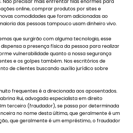
. Não precisar mais enfrentar filas enormes para
ações online, comprar produtos por sites e
s novas comodidades que foram adicionadas ao
maioria das pessoas tampouco usam dinheiro vivo.
emas que surgirão com alguma tecnologia, esse
 dispensa a presença física da pessoa para realizar
orme vulnerabilidade quanto a nossa segurança
━ pricing plans
entes e os golpes também. Nos escritórios de
 de clientes buscando auxílio jurídico sobre
ito frequentes é a direcionada aos aposentados.
abrina Rui, advogada especialista em direito
“Um terceiro (fraudador), se passa por determinada
Pro
anceira no nome desta última, que geralmente é um
sação, que geralmente é um empréstimo, o fraudador
Full member access: