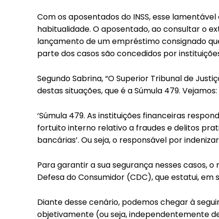
Included for free:
Com os aposentados do INSS, esse lamentável
Etiam est nibh, lobortis s
habitualidade. O aposentado, ao consultar o ex
Praesent euismod ac
lançamento de um empréstimo consignado que
Ut mollis pellentesque t
parte dos casos são concedidos por instituições
Nullam eu erat condime
Donec quis est ac felis
Segundo Sabrina, “O Superior Tribunal de Justi
Orci varius natoque dolo
destas situações, que é a Súmula 479. Vejamos:
‘Súmula 479. As instituições financeiras resp
fortuito interno relativo a fraudes e delitos p
bancárias’. Ou seja, o responsável por indenizar
Para garantir a sua segurança nesses casos, o r
Defesa do Consumidor (CDC), que estatui, em se
Diante desse cenário, podemos chegar à seguint
objetivamente (ou seja, independentemente d