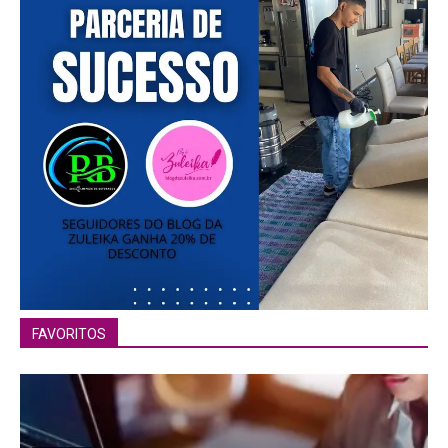
━ pricing plans
Free
Included for free:
Etiam est nibh, lobortis sit
FAVORITOS
Praesent euismod ac
Ut mollis pellentesque tortor
Nullam eu erat condimentum
Donec quis est ac felis