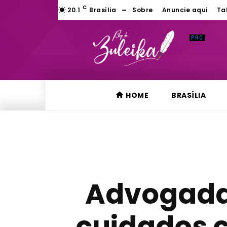
C
20.1
Brasília
Sobre
Anuncie aqui
Ta
HOME
BRASÍLIA
Advogada 
cuidados c