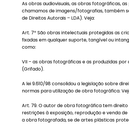
Included for free:
As obras audiovisuais, as obras fotográficas, as 
chamamos de imagens/fotografias, também são p
Etiam est nibh, lobortis s
de Direitos Autorais – LDA). Veja:
Praesent euismod ac
Ut mollis pellentesque t
Art. 7º São obras intelectuais protegidas as cr
Nullam eu erat condime
fixadas em qualquer suporte, tangível ou intangí
Donec quis est ac felis
como:
Orci varius natoque dolo
VII – as obras fotográficas e as produzidas por
(Grifado).
A lei 9.610/98 consolidou a legislação sobre dire
normas para utilização de obra fotográfica. Ve
Art. 79. O autor de obra fotográfica tem direit
restrições à exposição, reprodução e venda de r
a obra fotografada, se de artes plásticas prote