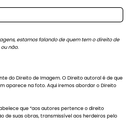
agens, estamos falando de quem tem o direito de
 ou não.
━ pricing plans
nte do Direito de Imagem. O Direito autoral é de que
m aparece na foto. Aqui iremos abordar o Direito
stabelece que “aos autores pertence o direito
Pro
ão de suas obras, transmissível aos herdeiros pelo
Full member access: