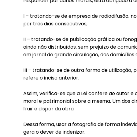
responder por danos morais, está obrigado a di
I – tratando-se de empresa de radiodifusão, no
por três dias consecutivos;
II – tratando-se de publicação gráfica ou fono
ainda não distribuídos, sem prejuízo de comun
em jornal de grande circulação, dos domicílios 
III – tratando-se de outra forma de utilização,
refere o inciso anterior.
Assim, verifica-se que a Lei confere ao autor e 
moral e patrimonial sobre a mesma. Um dos direit
fruir e dispor da obra
Dessa forma, usar a fotografia de forma indevida
gera o dever de indenizar.