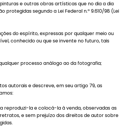
pinturas e outras obras artísticas que no dia a dia
Etiam est nibh, lobortis sit
rotegidas segundo a Lei Federal n.º 9.610/98 (Lei
it
Praesent euismod ac
Ut mollis pellentesque tortor
ortor
iações do espírito, expressas por qualquer meio ou
Nullam eu erat condimentum
ntum
vel, conhecido ou que se invente no futuro, tais
Donec quis est ac felis
Orci varius natoque dolor
r
 qualquer processo análogo ao da fotografia;
itos autorais e descreve, em seu artigo 79, as
jamos:
o a reproduzi-la e colocá-la à venda, observadas as
etratos, e sem prejuízo dos direitos de autor sobre
gidas.