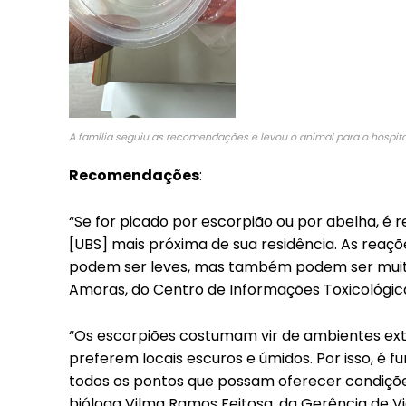
A família seguiu as recomendações e levou o animal para o hospita
Recomendações
:
“Se for picado por escorpião ou por abelha, é
[UBS] mais próxima de sua residência. As reaçõ
podem ser leves, mas também podem ser muito 
Amoras, do Centro de Informações Toxicológicas
“Os escorpiões costumam vir de ambientes exte
preferem locais escuros e úmidos. Por isso, é f
todos os pontos que possam oferecer condições
bióloga Vilma Ramos Feitosa, da Gerência de Vi