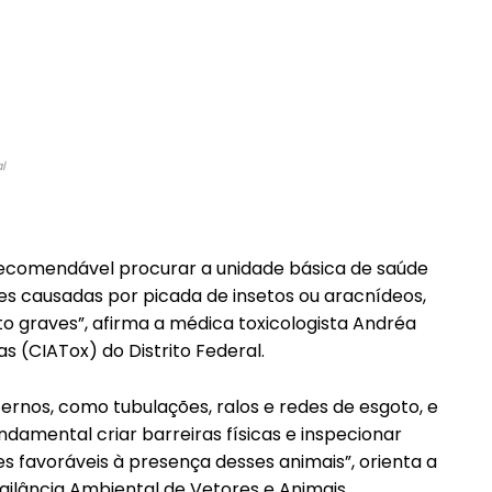
l
 recomendável procurar a unidade básica de saúde
es causadas por picada de insetos ou aracnídeos,
graves”, afirma a médica toxicologista Andréa
 (CIATox) do Distrito Federal.
rnos, como tubulações, ralos e redes de esgoto, e
undamental criar barreiras físicas e inspecionar
 favoráveis à presença desses animais”, orienta a
gilância Ambiental de Vetores e Animais