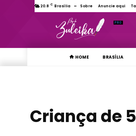
C
20.8
Brasília
Sobre
Anuncie aqui
Ta
HOME
BRASÍLIA
Criança de 5