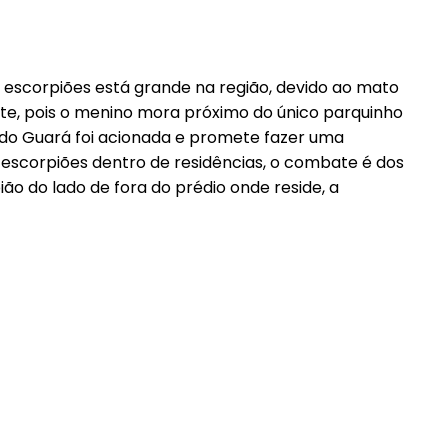
Etiam est nibh, lobortis sit
it
Praesent euismod ac
 escorpiões está grande na região, devido ao mato
Ut mollis pellentesque tortor
ortor
nte, pois o menino mora próximo do único parquinho
Nullam eu erat condimentum
ntum
l do Guará foi acionada e promete fazer uma
Donec quis est ac felis
escorpiões dentro de residências, o combate é dos
Orci varius natoque dolor
r
o do lado de fora do prédio onde reside, a