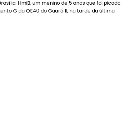
Brasília, HmiB, um menino de 5 anos que foi picado
unto G da QE40 do Guará II, na tarde da última
━ pricing plans
Pro
Full member access: