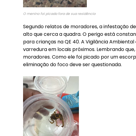
Included for free:
O menino foi picada fora de sua residência
Etiam est nibh, lobortis s
Praesent euismod ac
Segundo relatos de moradores, a infestação de
Ut mollis pellentesque t
alto que cerca a quadra. O perigo está consta
Nullam eu erat condime
para crianças na QE 40. A Vigilância Ambienta
Donec quis est ac felis
varredura em locais próximos. Lembrando que, 
Orci varius natoque dolo
moradores. Como ele foi picado por um escorpiã
eliminação do foco deve ser questionada.