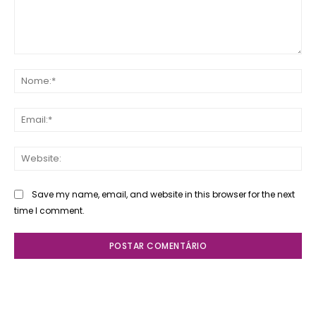
Comente:
No
Ema
Web
Save my name, email, and website in this browser for the next
time I comment.