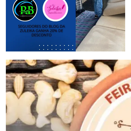
Free
Included for free:
Etiam est nibh, lobortis sit
Praesent euismod ac
Ut mollis pellentesque tortor
Nullam eu erat condimentum
Donec quis est ac felis
Orci varius natoque dolor
Pro
Full member access: