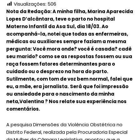
Visualizações:
506
Nota da Redação: A minha filha, Marina Aparecida
Lopes D’alcântara, teve o parto no hospital
Materno Infantil da Asa Sul, dia 18/03. Ao
acompanhá-la, notei que todas as enfermeiras,
médicas ou auxiliares sempre faziam a mesma
pergunta: Você mora onde? você é casada? cadê
seu marido? como se as respostas fossem ou sua
raça fossem fatores determinantes para o
cuidado ou o desprezo na hora do parto.
Sutilmente, com tom de voz bem normal, falei que
eu, a mãe, era jornalista.
Será que foi impressão
ou ansiedade para o nascimento da minha
neta,Valentina ? Nos relate sua experiência nos
comentários.
A pesquisa Dimensões da Violência Obstétrica no
Distrito Federal, realizada pela Procuradoria Especial
da Mulher da Câmara Legislativa, apontou que a