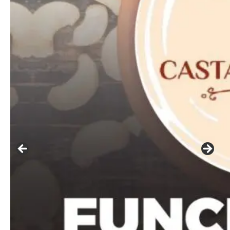
Etiam est nibh, lobortis sit
Praesent euismod ac
Ut mollis pellentesque tortor
Nullam eu erat condimentum
Donec quis est ac felis
Orci varius natoque dolor