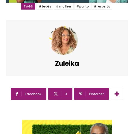
TAGS
#bebês
#mulher
#parto
#respeito
Zuleika
Facebook
X
Pinterest